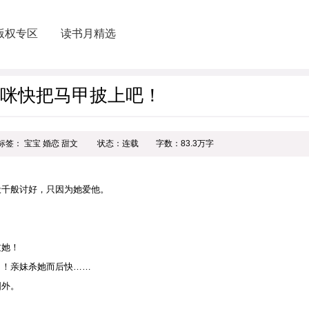
版权专区
读书月精选
咪快把马甲披上吧！
标签： 宝宝 婚恋 甜文
状态：连载
字数：83.3万字
般千般讨好，只因为她爱他。
过她！
了！亲妹杀她而后快……
国外。