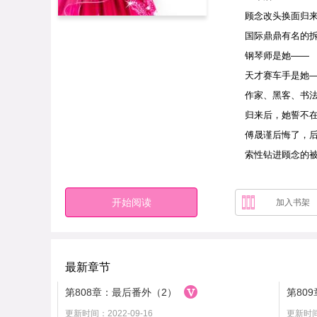
顾念改头换面归
国际鼎鼎有名的
钢琴师是她——
天才赛车手是她
作家、黑客、书
归来后，她誓不
傅晟谨后悔了，
索性钻进顾念的被
开始阅读
加入书架
最新章节
第808章：最后番外（2）
第80
更新时间：2022-09-16
更新时间：