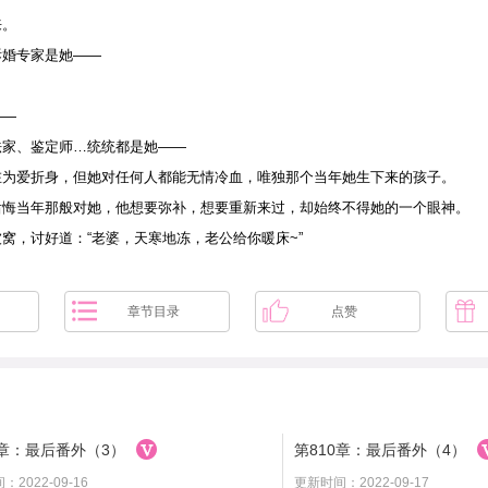
来。
拆婚专家是她——
——
法家、鉴定师…统统都是她——
在为爱折身，但她对任何人都能无情冷血，唯独那个当年她生下来的孩子。
后悔当年那般对她，他想要弥补，想要重新来过，却始终不得她的一个眼神。
窝，讨好道：“老婆，天寒地冻，老公给你暖床~”
章节目录
点赞
9章：最后番外（3）
第810章：最后番外（4）
2022-09-16
更新时间：2022-09-17