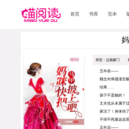
首页
书库
完本
妈
类型：总裁豪门
五年前——
顾念对傅晟谨百
结果……
孩子不是她的！
丈夫也从未属于
家没了！身体伤
不得不死遁远走
五年后——