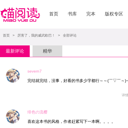
首页
书库
完本
版权专区
首页
>
厉害了，我的威武欧巴！
>
全部评论
最新评论
精华
sevem7
完结就完结，没事，好看的书多少字都行～～(￣▽￣～)
详
绯色の流樱
喜欢这本书的风格，作者赶紧写下一本啊。。。。