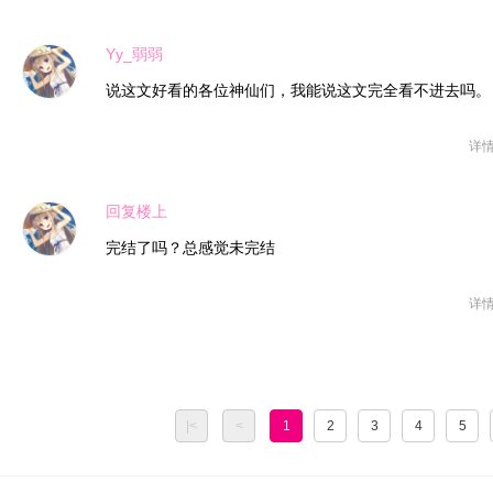
Yy_弱弱
说这文好看的各位神仙们，我能说这文完全看不进去吗。
详
回复楼上
完结了吗？总感觉未完结
详
|<
<
1
2
3
4
5