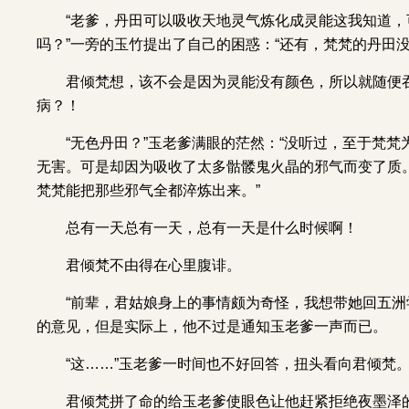
“老爹，丹田可以吸收天地灵气炼化成灵能这我知道
吗？”一旁的玉竹提出了自己的困惑：“还有，梵梵的丹田
君倾梵想，该不会是因为灵能没有颜色，所以就随便
病？！
“无色丹田？”玉老爹满眼的茫然：“没听过，至于梵
无害。可是却因为吸收了太多骷髅鬼火晶的邪气而变了质
梵梵能把那些邪气全都淬炼出来。”
总有一天总有一天，总有一天是什么时候啊！
君倾梵不由得在心里腹诽。
“前辈，君姑娘身上的事情颇为奇怪，我想带她回五洲
的意见，但是实际上，他不过是通知玉老爹一声而已。
“这……”玉老爹一时间也不好回答，扭头看向君倾梵
君倾梵拼了命的给玉老爹使眼色让他赶紧拒绝夜墨泽