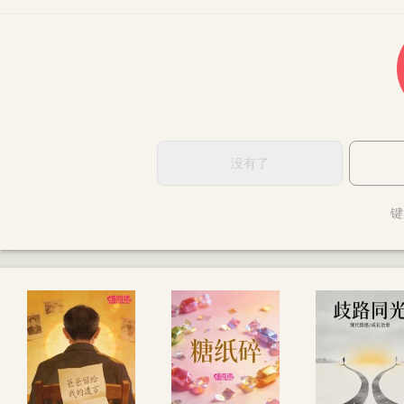
没有了
键