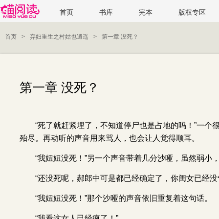
首页
书库
完本
版权专区
首页
>
弃妇重生之村姑也逍遥
>
第一章 没死？
第一章 没死？
“死了就赶紧埋了，不知道停尸也是占地的吗！”一个
殆尽。再动听的声音用来骂人，也会让人觉得顺耳。
“我妞妞没死！”另一个声音带着几分沙哑，虽然弱小
“还没死呢，郝郎中可是都已经确定了，你闺女已经没
“我妞妞没死！”那个沙哑的声音依旧重复着这句话。
“我看这女人已经疯了！”