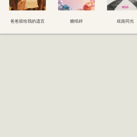
爸爸留给我的遗言
糖纸碎
歧路同光