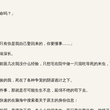
命吗？」
只有你是我自己娶回来的，你要懂事……」
味深长。
前面几次我没什么经验，只想宅在院中做一只混吃等死的米虫，
验的我，死在了各种争宠的阴谋诡计之下。
件事，那就是尽可能生生不息，延绵不绝的苟下去。
快速的在脑海中搜索着关于原主的身份信息：