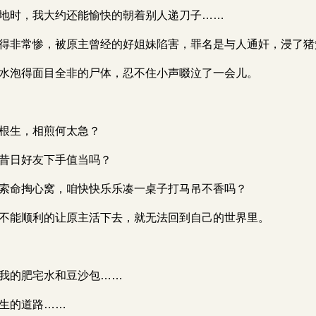
地时，我大约还能愉快的朝着别人递刀子……
得非常惨，被原主曾经的好姐妹陷害，罪名是与人通奸，浸了猪
水泡得面目全非的尸体，忍不住小声啜泣了一会儿。
根生，相煎何太急？
昔日好友下手值当吗？
索命掏心窝，咱快快乐乐凑一桌子打马吊不香吗？
不能顺利的让原主活下去，就无法回到自己的世界里。
我的肥宅水和豆沙包……
生的道路……