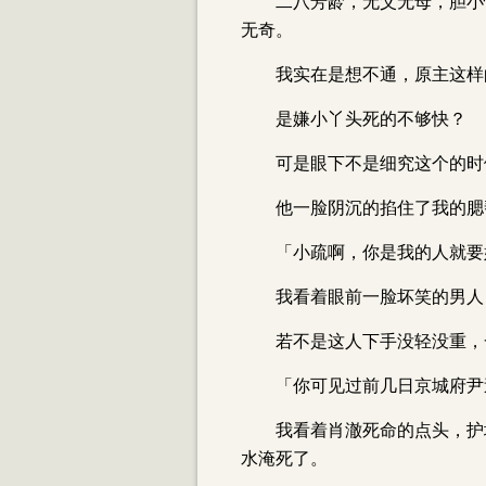
二八芳龄，无父无母，胆小
无奇。
我实在是想不通，原主这样
是嫌小丫头死的不够快？
可是眼下不是细究这个的时
他一脸阴沉的掐住了我的腮
「小疏啊，你是我的人就要
我看着眼前一脸坏笑的男人
若不是这人下手没轻没重，
「你可见过前几日京城府尹
我看着肖澈死命的点头，护
水淹死了。