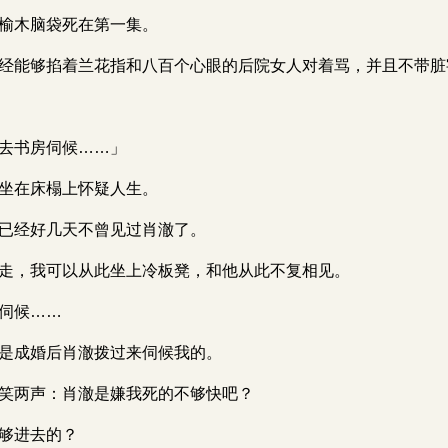
榆木脑袋死在第一集。
经能够掐着兰花指和八百个心眼的后院女人对着骂，并且不带脏
去书房伺候……」
坐在床榻上怀疑人生。
已经好几天不曾见过肖澈了。
走，我可以从此坐上冷板凳，和他从此不复相见。
伺候……
是成婚后肖澈拨过来伺候我的。
笑两声：肖澈是嫌我死的不够快吧？
够进去的？