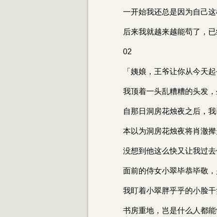
一开始我还总是因为自己这
后来我就越来越能苟了，已
02
「姨娘，王爷让你从今天起
我顶着一头乱糟糟的头发，
自那日洞房花烛夜之后，我
本以为洞房花烛夜将肖澈撵
没想到他这么快又让我过去
面前的侍女小翠毕恭毕敬，
我盯着小翠胖乎乎的小脸干
书房重地，岂是什么人都能