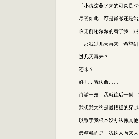
「小疏这葵水来的可真是时
尽管如此，可是肖澈还是站
临走前还深深的看了我一眼
「那我过几天再来，希望到
过几天再来？
还来？
好吧，我认命……
肖澈一走，我就往后一倒，
我想我大约是最糟糕的穿越
以致于我根本没办法像其他
最糟糕的是，我这人向来大