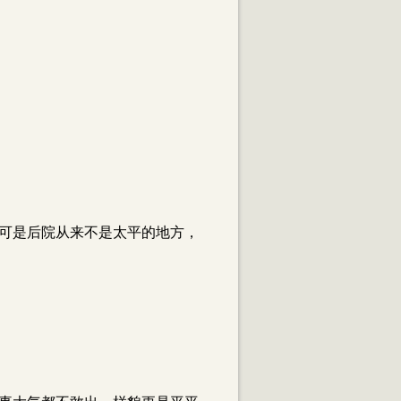
可是后院从来不是太平的地方，