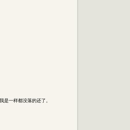
我是一样都没落的还了。